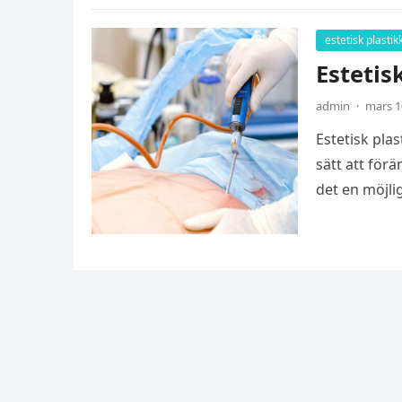
estetisk plastik
Estetis
admin
·
mars 1
Estetisk plas
sätt att för
det en möjli