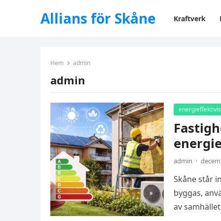
Allians för Skåne
Kraftverk
Hem
admin
admin
energieffektivi
Fastigh
energie
admin
·
decemb
Skåne står i
byggas, anvä
av samhället 