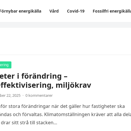
Förnybar energikälla
Vård
Covid-19
Fossilfri energikäll
sering
eter i förändring –
ffektivisering, miljökrav
er 22, 2025
·
0 kommentarer
nför stora förändringar när det gäller hur fastigheter ska
ndas och förvaltas. Klimatomställningen kräver att alla del
drar sitt strå till stacken…